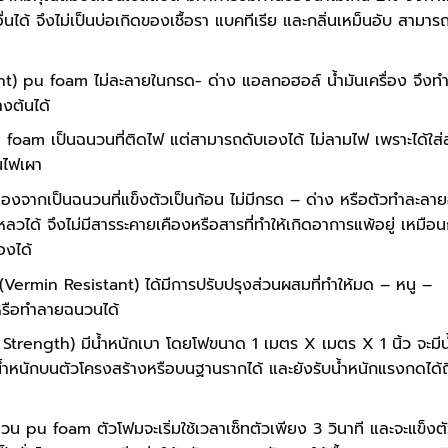
ื่นได้ จึงไม่เป็นบ่อเกิดของเชื้อรา แบคทีเรีย และกลิ่นเหม็นอับ สามาร
) pu foam ไม่ละลายในกรด- ด่าง แอลกอฮอล์ น้ำมันเครื่อง จึงทำ
งต้นได้
foam เป็นฉนวนที่ติดไฟ แต่สามารถดับเองได้ ไม่ลามไฟ เพราะได้ใส่
ดนไฟเผา
ื่องจากเป็นฉนวนที่แข็งตัวเป็นก้อน ไม่มีกรด – ด่าง หรือตัวทำละลายอ
ได้ จึงไม่มีสารระคายเคืองหรือสารที่ทำให้เกิดอาการแพ้อยู่ เหมือน
องได้
 (Vermin Resistant) ได้มีการปรับปรุงส่วนผสมที่ทำให้มด – หนู –
ังหรือทำลายฉนวนได้
Strength) มีน้ำหนักเบา โดยโฟขนาด 1 เมตร X เมตร X 1 นิ้ว จะมีน
ิ่มน้ำหนักบนตัวโครงสร้างหรือบนฐานรากได้ และยังรับน้ำหนักแรงกดได้ถ
นวน pu foam ตัวโฟมจะเริ่มใช้เวลาเซ็ทตัวเพียง 3 วินาที และจะแข็งต