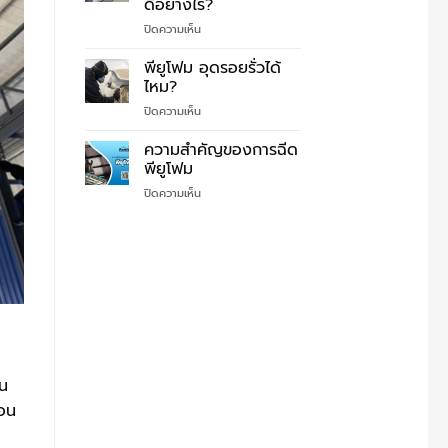
ดีอย่างไร?
พี
ตกใจ
ยู
บน
ปิดความเห็น
แก้
โฟม
ทำไม
ปัญหา
ต้อง
พียูโฟม อุดรอยรั่วได้
ง่ายๆ
ฉีด
ไหม?
สี
บน
ปิดความเห็น
เซรามิค
พี
โค้ด
ยู
ความสำคัญของการฉีด
ติ้ง
โฟม
บน
พียูโฟม
อุด
หลังคา
บน
ปิดความเห็น
รอย
แล้ว
ความ
รั่ว
ดี
สำคัญ
ได้
อย่างไร?
ของ
ไหม?
การ
ฉีด
พี
ยู
โฟม
าน
้อน