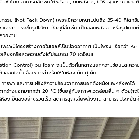
งเป็นชั่วโมง สามารถฉีดพ่นใต้หลังคา, บนหลังคา, ใต้พื้นฐานราก และ ต
ยกรรม (Not Pack Down) เพราะมีความหนาแน่นถึง 35-40 กิโลกรั
 และสามารถขึ้นรูปได้ตามวัสดุที่ฉีดพ่น เป็นลอนหลังคา หรือรูปแบบต
ละสวยงาม
 เพราะมีโครงสร้างภายในเซลล์เป็นช่องอากาศ เป็นโพรง เรียกว่า Air
สียงหรือลดความดังได้ประมาณ 70 เดซิเบล
ation Control) pu foam จะเป็นตัวกั้นกลางแยกความร้อนและควา
ตัวของไอน้ำ จึงเหมาะสำหรับใช้ในห้องเย็น ตู้เย็น
 การพา และการแผ่รังสีความร้อนจากภายนอกถึงผนังและหลังคาได้
กข้างนอกมากกว่า 20 *C (ขึ้นอยู่กับสภาพแวดล้อมอื่น ๆ ด้วย)าจไ
ทำให้ห้องเย็นลงอย่างรวดเร็ว ลดการสูญเสียพลังงาน สามารถประหยัดค