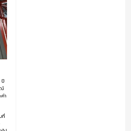
 ปี
ณ์
ะค่า
ที่
ง