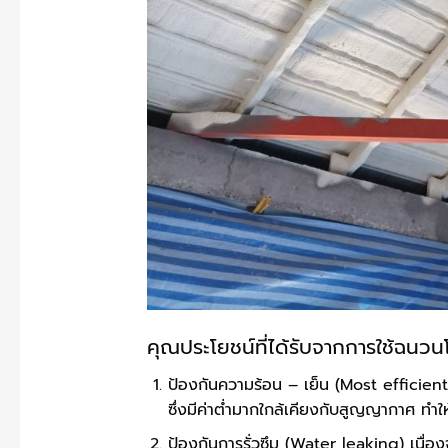
คุณประโยชน์ที่ได้รับจากการใช้ฉนวนโ
ป้องกันความร้อน – เย็น (Most efficien
ซึ่งมีค่าต่ำมากใกล้เคียงกับสูญญากาศ ทำใ
ป้องกันการรั่วซึม (Water leaking) เนื่อง