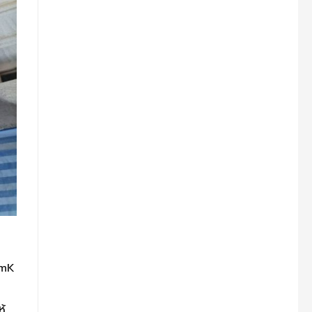
WmK
ห้