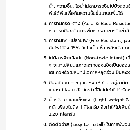
น้ำ, ความชื้น, ไอน้ำไม่สามารถซึมไปยังส่วนอ
พ่นใต้พื้นเพื่อกันความชื้นขึ้นมาบนพื้นได้
การทนกรด-ด่าง (Acid & Base Resistant
สามารถป้องกันการเสียหายจากสารที่กล่าข้า
การทนไฟ -ไม่ลามไฟ (Fire Resistant) pu 
กันไฟไว้ถึง 15% จึงไม่เป็นเชื้อเพลิงเมื่อโ
ไม่มีสารพิษเจือปน (Non-toxic Iritant) เน
ๆ จะมาเปลี่ยนสภาวะจากของแข็งเป็นของเหลว
ใยแก้วหรือใยหินที่มีโอกาสหลุดร่วงเป็นละอ
ป้องกันนก – หนู แมลง ให้เข้ามาอยู่อาศัย
แมลง ไม่ชอบ สัตว์เหล่านี้จึงไม่เข้าไปทำร
น้ำหนักเบาและแข็งแรง (Light weight & 
หนักเพียงไม่ถึง 1 กิโลกรัม จึงทำให้ไม่เพ
2.20 กิโลกรัม
ติดตั้งง่าย (Easy to Install) ในการพ่นฉ