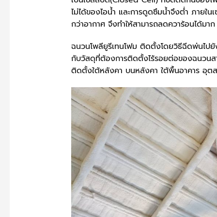
เป็นเซลล์ปิด(Closed Cell) ที่ชิดติดกันของโฟ
ไม่ได้ของไอน้ำ และการดูดซึมน้ำจึงต่ำ ภายใ
กว่าอากาศ จึงทำให้สามารถลดควาร้อนได้มา
ฉนวนโพลียูรีเทนโฟม ติดตั้งโดยวิธีฉีดพ่นไปยั
กับวัสดุที่ต้องการติดตั้งไร้รอยต่อของฉน
ติดตั้งใต้หลังคา บนหลังคา ใต้พื้นอาคาร อุ