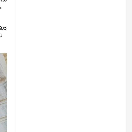
้าไป
ำ
ดียว
ับ