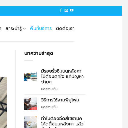
า
สาระน่ารู้
พื้นที่บริการ
ติดต่อเรา
บทความล่าสุด
มีรอยรั่วซึมบนหลังคา
ไม่ต้องตกใจ แก้ปัญหา
ง่ายๆ
บน
ปิดความเห็น
มี
รอย
วิธีการใช้งานพียูโฟม
รั่ว
บน
ปิดความเห็น
ซึม
วิธี
บน
การ
ทำไมต้องฉีดสีเซรามิค
หลังคา
ใช้
ไม่
โค้ดติ้งบนหลังคา แล้ว
งาน
ต้อง