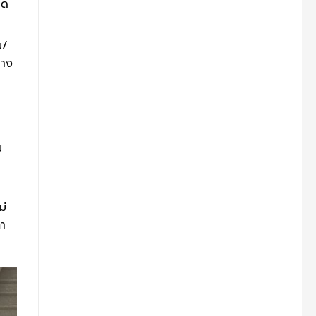
ิด
ม/
่าง
ม
ม่
่า