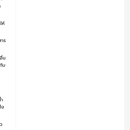
ถ
ให้
สาร
ื่น
กับ
้ำ
ึง
ัว