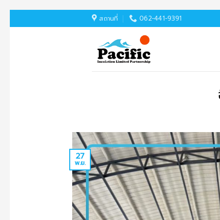
ข้าม
สถานที่
062-441-9391
ไป
ยัง
เนื้อหา
27
พ.ย.