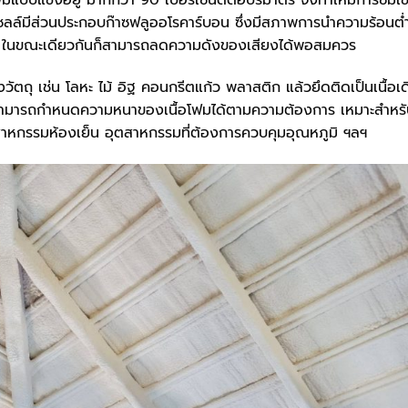
มแบบแข็งอยู่ มากกว่า 90 เปอร์เซ็นต์ต่อปริมาตร จึงทำให้มีการซึมเข
นเซลล์มีส่วนประกอบก๊าซฟลูออโรคาร์บอน ซึ่งมีสภาพการนำความร้อนต่
ก ในขณะเดียวกันก็สามารถลดความดังของเสียงได้พอสมควร
งวัตถุ เช่น โลหะ ไม้ อิฐ คอนกรีตแก้ว พลาสติก แล้วยึดติดเป็นเนื้อเ
วนสามารถกำหนดความหนาของเนื้อโฟมได้ตามความต้องการ เหมาะสำหร
ตสาหกรรมห้องเย็น อุตสาหกรรมที่ต้องการควบคุมอุณหภูมิ ฯลฯ