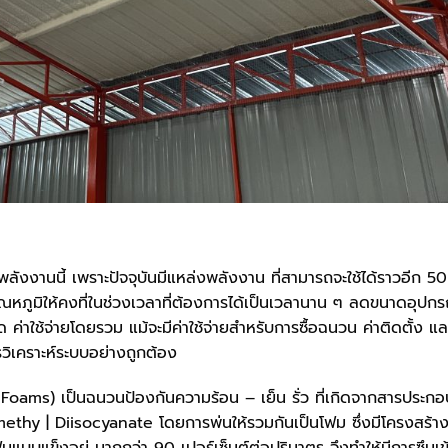
ลังงานนี้ เพราะปัจจุบันมีแหล่งพลังงาน ที่สามารถจะใช้ได้ราวอีก 50
ุณหภูมิให้คงที่ในช่วงเวลาที่ต้องการได้เป็นเวลานาน ๆ ลดขนาดอุปกร
ค่าใช้จ่ายโดยรวม แม้จะมีค่าใช้จ่ายสำหรับการซื้อฉนวน ค่าติดตั้ง แล
ารวิเคราะห์ระบบอย่างถูกต้อง
oams) เป็นฉนวนป้องกันความร้อน – เย็น รั่ว ที่เกิดจากสารประกอบ
methy | Diisocyanate โดยการพ่นให้รวมกันเป็นโฟม ซึ่งมีโครงสร้า