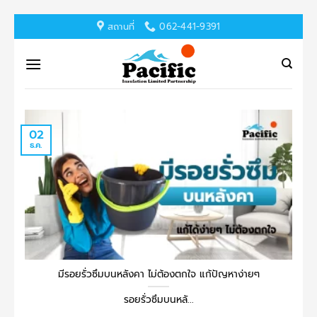
ข้าม
สถานที่
062-441-9391
ไป
ยัง
เนื้อหา
02
ธ.ค.
มีรอยรั่วซึมบนหลังคา ไม่ต้องตกใจ แก้ปัญหาง่ายๆ
รอยรั่วซึมบนหลั...