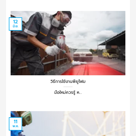
12
มิ.ย.
วิธีการใช้งานพียูโฟม
มือใหม่ควรรู้ ห...
11
พ.ค.