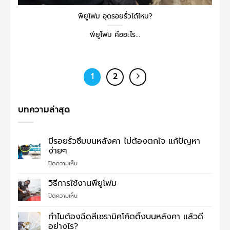
พียูโฟม อุดรอยรั่วได้ไหม?
พียูโฟม คืออะไร...
1
2
บทความล่าสุด
มีรอยรั่วซึมบนหลังคา ไม่ต้องตกใจ แก้ปัญหา
ง่ายๆ
บน
ปิดความเห็น
มี
รอย
วิธีการใช้งานพียูโฟม
รั่ว
บน
ปิดความเห็น
ซึม
วิธี
บน
การ
ทำไมต้องฉีดสีเซรามิคโค้ดติ้งบนหลังคา แล้วดี
หลังคา
ใช้
ไม่
อย่างไร?