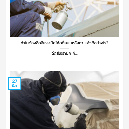
ทำไมต้องฉีดสีเซรามิคโค้ดติ้งบนหลังคา แล้วดีอย่างไร?
ฉีดสีเซรามิค คื...
27
มี.ค.