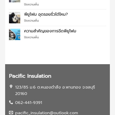
งาน
ต้อง
บน
ปิดความเห็น
พี
ตกใจ
ทำไม
ยู
แก้
ต้อง
โฟม
พียูโฟม อุดรอยรั่วได้ไหม?
ปัญหา
ฉีด
ง่ายๆ
บน
ปิดความเห็น
สี
พี
เซรามิค
ยู
ความสำคัญของการฉีดพียูโฟม
โค้ด
โฟม
ติ้ง
บน
ปิดความเห็น
อุด
บน
ความ
รอย
หลังคา
สำคัญ
รั่ว
แล้ว
ของ
ได้
ดี
การ
ไหม?
อย่างไร?
ฉีด
พี
ยู
โฟม
Pacific Insulation
123/85 ม.6 ต.หนองตำลึง อ.พานทอง จ.ชลบุรี
20160
062-441-9391
pacific_insulation@outlook.com