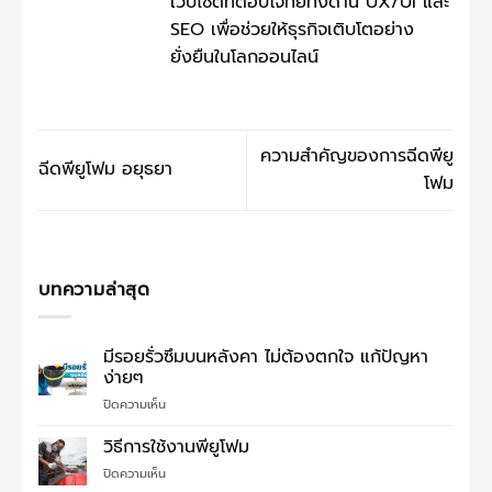
เว็บไซต์ที่ตอบโจทย์ทั้งด้าน UX/UI และ
SEO เพื่อช่วยให้ธุรกิจเติบโตอย่าง
ยั่งยืนในโลกออนไลน์
ความสำคัญของการฉีดพียู
ฉีดพียูโฟม อยุธยา
โฟม
บทความล่าสุด
มีรอยรั่วซึมบนหลังคา ไม่ต้องตกใจ แก้ปัญหา
ง่ายๆ
บน
ปิดความเห็น
มี
รอย
วิธีการใช้งานพียูโฟม
รั่ว
บน
ปิดความเห็น
ซึม
วิธี