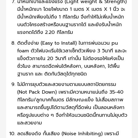
น้ำหนักเบาและแข็งแรง (Light weight & Strength)
มีน้ำหนักเบา โดยโฟขนาด 1 เมตร X เมตร X 1 นิ้ว จะ
มีน้ำหนักเพียงไม่ถึง 1 กิโลกรัม จึงทำให้ไม่เพิ่มน้ำหนัก
บนตัวโครงสร้างหรือบนฐานรากได้ และยังรับน้ำหนัก
แรงกดได้ถึง 2.20 กิโลกรัม
ติดตั้งง่าย (Easy to Install) ในการพ่นฉนวน pu
foam ตัวโฟมจะเริ่มใช้เวลาเซ็ทตัวเพียง 3 วินาที และจะ
แข็งตัวภายใน 20 วินาที เท่านั้น ไม่ต้องรอให้แห้งเป็น
ชั่วโมง สามารถฉีดพ่นใต้หลังคา, บนหลังคา, ใต้พื้น
ฐานราก และ ติดกับวัสดุได้ทุกชนิด
ไม่มีการยุบตัวและสวยงามตามแบบสถาปัตยกรรม
(Not Pack Down) เพราะมีความหนาแน่นถึง 35-40
กิโลกรัม/ลูกบาศก็เมตร มีลักษณะแข็ง ไม่เสื่อมสภาพ
และสามารถขึ้นรูปได้ตามวัสดุที่ฉีดพ่น เป็นลอนหลังคา
หรือรูปแบบต่าง ๆ จึงทำให้ฉนวนชนิดนี้ทนทานไม่ยุบตัว
และสวยงาม
ลดเสียงดัง กั้นเสียง (Noise Inhibiting) เพราะมี