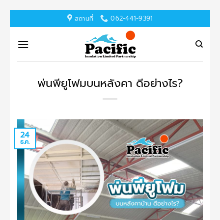
ข้าม
สถานที่
062-441-9391
ไป
ยัง
เนื้อหา
พ่นพียูโฟมบนหลังคา ดีอย่างไร?
24
ธ.ค.