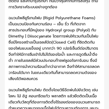
ติดตั้ง และค่าบำรุงรักษา ก็นับว่าคุ้มค่ากับการลงทุน ถ้ามี
การวิเคราะห์ระบบอย่างถูกต้อง
ฉนวนโพลียูรีเทนโฟม (Rigid Polyurethane Foams)
เป็นฉนวนป้องกันความร้อน – เย็น รั่ว ที่เกิดจาก
สารประกอบที่มีหมู่ของ Hydroxyl group (Polyol) กับ
Dimethy | Diisocyanate โดยการพ่นให้รวมกันเป็นโฟม
ซึ่งมีโครงสร้างเป็นเซลล์ปิด(Closed Cell) ที่ชิดติดกัน
ของโฟมแบบแข็งอยู่ มากกว่า 90 เปอร์เซ็นต์ต่อปริมาตร
จึงทำให้มีการซึมเข้าไปไม่ได้ของไอน้ำ และการดูดซึมน้ำจึง
ต่ำ ภายในเซลล์มีส่วนประกอบก๊าซฟลูออโรคาร์บอน ซึ่งมี
สภาพการนำความร้อนต่ำกว่าอากาศ จึงทำให้สามารถลดค
วาร้อนได้มาก ในขณะเดียวกันก็สามารถลดความดังของ
เสียงได้พอสมควร
ฉนวนโพลียูรีเทนโฟม ติดตั้งโดยวิธีฉีดพ่นไปยังวัตถุ เช่น
โลหะ ไม้ อิฐ คอนกรีตแก้ว พลาสติก แล้วยึดติดเป็นเนื้อ
เดียวกับวัสดุที่ต้องการติดตั้งไร้รอยต่อของฉนวนสามารถ
กำหนดความหนาของเนื้อโฟมได้ตามความต้องการ เหมาะ