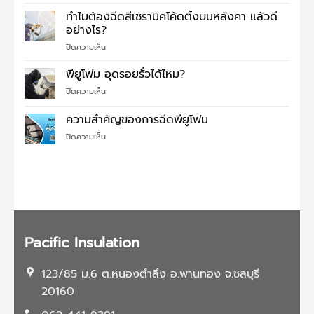
บน
การ
ทำไมต้องฉีดสีเซรามิคโค้ดติ้งบนหลังคา แล้วดี
หลังคา
ใช้
ไม่
อย่างไร?
งาน
ต้อง
บน
ปิดความเห็น
พี
ตกใจ
ทำไม
ยู
แก้
ต้อง
โฟม
พียูโฟม อุดรอยรั่วได้ไหม?
ปัญหา
ฉีด
ง่ายๆ
บน
ปิดความเห็น
สี
พี
เซรามิค
ยู
ความสำคัญของการฉีดพียูโฟม
โค้ด
โฟม
ติ้ง
บน
ปิดความเห็น
อุด
บน
ความ
รอย
หลังคา
สำคัญ
รั่ว
แล้ว
ของ
ได้
ดี
การ
ไหม?
อย่างไร?
ฉีด
พี
ยู
โฟม
Pacific Insulation
123/85 ม.6 ต.หนองตำลึง อ.พานทอง จ.ชลบุรี
20160