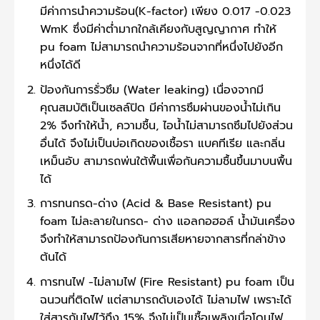
มีค่าการนำความร้อน(K-factor) เพียง 0.017 -0.023
WmK ซึ่งมีค่าต่ำมากใกล้เคียงกับสูญญากาศ ทำให้
pu foam ไม่สามารถนำความร้อนจากที่หนึ่งไปยังอีก
หนึ่งได้ดี
ป้องกันการรั่วซึม (Water leaking) เนื่องจากมี
คุณสมบัติเป็นเซลล์ปิด มีค่าการซึมผ่านของน้ำไม่เกิน
2% จึงทำให้น้ำ, ความชื้น, ไอน้ำไม่สามารถซึมไปยังส่วน
อื่นได้ จึงไม่เป็นบ่อเกิดของเชื้อรา แบคทีเรีย และกลิ่น
เหม็นอับ สามารถพ่นใต้พื้นเพื่อกันความชื้นขึ้นมาบนพื้น
ได้
การทนกรด-ด่าง (Acid & Base Resistant) pu
foam ไม่ละลายในกรด- ด่าง แอลกอฮอล์ น้ำมันเครื่อง
จึงทำให้สามารถป้องกันการเสียหายจากสารที่กล่าข้าง
ต้นได้
การทนไฟ -ไม่ลามไฟ (Fire Resistant) pu foam เป็น
ฉนวนที่ติดไฟ แต่สามารถดับเองได้ ไม่ลามไฟ เพราะได้
ใส่สารกันไฟไว้ถึง 15% จึงไม่เป็นเชื้อเพลิงเมื่อโดนไฟ