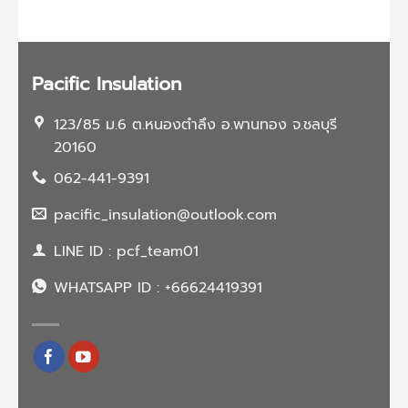
การ
ไหม?
อย่างไร?
ฉีด
พี
ยู
โฟม
Pacific Insulation
123/85 ม.6 ต.หนองตำลึง อ.พานทอง จ.ชลบุรี
20160
062-441-9391
pacific_insulation@outlook.com
LINE ID : pcf_team01
WHATSAPP ID : +66624419391