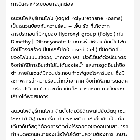
การวิเคราะห์ระบบอย่างถูกต้อง
ฉนวนโพลียูรีเทนโฟม (Rigid Polyurethane Foams)
เป็นฉนวนป้องกันความร้อน – เย็น รั่ว ที่เกิดจาก
สารประกอบที่มีหมู่ของ Hydroxyl group (Polyol) กับ
Dimethy | Diisocyanate โดยการพ่นให้รวมกันเป็นโฟม
ซึ่งมีโครงสร้างเป็นเซลล์ปิด(Closed Cell) ที่ชิดติดกัน
ของโฟมแบบแข็งอยู่ มากกว่า 90 เปอร์เซ็นต์ต่อปริมาตร
จึงทำให้มีการซึมเข้าไปไม่ได้ของไอน้ำ และการดูดซึมน้ำจึง
ต่ำ ภายในเซลล์มีส่วนประกอบก๊าซฟลูออโรคาร์บอน ซึ่งมี
สภาพการนำความร้อนต่ำกว่าอากาศ จึงทำให้สามารถลดค
วาร้อนได้มาก ในขณะเดียวกันก็สามารถลดความดังของ
เสียงได้พอสมควร
ฉนวนโพลียูรีเทนโฟม ติดตั้งโดยวิธีฉีดพ่นไปยังวัตถุ เช่น
โลหะ ไม้ อิฐ คอนกรีตแก้ว พลาสติก แล้วยึดติดเป็นเนื้อ
เดียวกับวัสดุที่ต้องการติดตั้งไร้รอยต่อของฉนวนสามารถ
กำหนดความหนาของเนื้อโฟมได้ตามความต้องการ เหมาะ