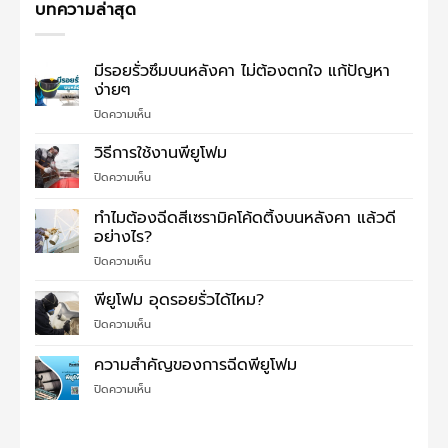
บทความล่าสุด
มีรอยรั่วซึมบนหลังคา ไม่ต้องตกใจ แก้ปัญหา
ง่ายๆ
บน
ปิดความเห็น
มี
รอย
วิธีการใช้งานพียูโฟม
รั่ว
บน
ปิดความเห็น
ซึม
วิธี
บน
การ
ทำไมต้องฉีดสีเซรามิคโค้ดติ้งบนหลังคา แล้วดี
หลังคา
ใช้
ไม่
อย่างไร?
งาน
ต้อง
บน
ปิดความเห็น
พี
ตกใจ
ทำไม
ยู
แก้
ต้อง
โฟม
พียูโฟม อุดรอยรั่วได้ไหม?
ปัญหา
ฉีด
ง่ายๆ
บน
ปิดความเห็น
สี
พี
เซรามิค
ยู
ความสำคัญของการฉีดพียูโฟม
โค้ด
โฟม
ติ้ง
บน
ปิดความเห็น
อุด
บน
ความ
รอย
หลังคา
สำคัญ
รั่ว
แล้ว
ของ
ได้
ดี