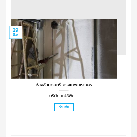
29
29
มิ.ย.
มิ.ย.
ห้องซ้อมดนตรี กรุงเทพมหานคร
บริษัท แปซิฟิก ...
อ่านต่อ