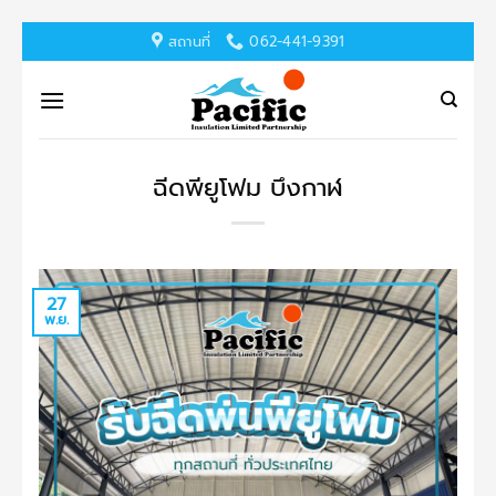
ข้าม
สถานที่
062-441-9391
ไป
ยัง
เนื้อหา
ฉีดพียูโฟม บึงกาฬ
27
พ.ย.