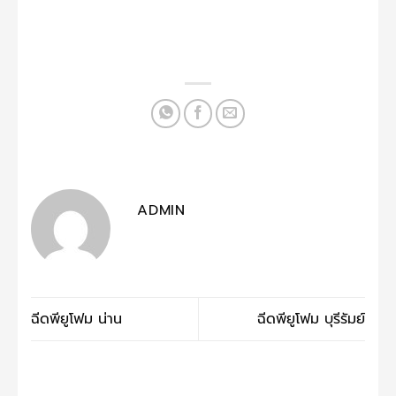
ADMIN
ฉีดพียูโฟม น่าน
ฉีดพียูโฟม บุรีรัมย์