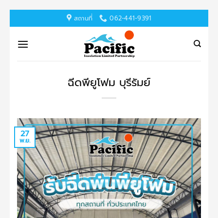
ข้าม
สถานที่
062-441-9391
ไป
ยัง
เนื้อหา
ฉีดพียูโฟม บุรีรัมย์
27
พ.ย.