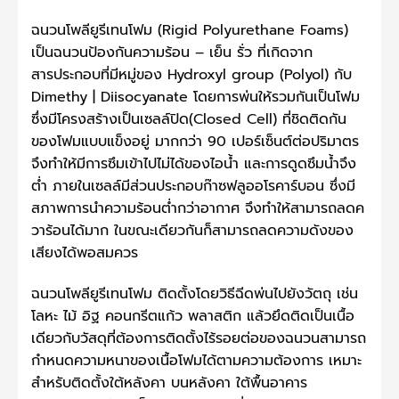
ฉนวนโพลียูรีเทนโฟม (Rigid Polyurethane Foams)
เป็นฉนวนป้องกันความร้อน – เย็น รั่ว ที่เกิดจาก
สารประกอบที่มีหมู่ของ Hydroxyl group (Polyol) กับ
Dimethy | Diisocyanate โดยการพ่นให้รวมกันเป็นโฟม
ซึ่งมีโครงสร้างเป็นเซลล์ปิด(Closed Cell) ที่ชิดติดกัน
ของโฟมแบบแข็งอยู่ มากกว่า 90 เปอร์เซ็นต์ต่อปริมาตร
จึงทำให้มีการซึมเข้าไปไม่ได้ของไอน้ำ และการดูดซึมน้ำจึง
ต่ำ ภายในเซลล์มีส่วนประกอบก๊าซฟลูออโรคาร์บอน ซึ่งมี
สภาพการนำความร้อนต่ำกว่าอากาศ จึงทำให้สามารถลดค
วาร้อนได้มาก ในขณะเดียวกันก็สามารถลดความดังของ
เสียงได้พอสมควร
ฉนวนโพลียูรีเทนโฟม ติดตั้งโดยวิธีฉีดพ่นไปยังวัตถุ เช่น
โลหะ ไม้ อิฐ คอนกรีตแก้ว พลาสติก แล้วยึดติดเป็นเนื้อ
เดียวกับวัสดุที่ต้องการติดตั้งไร้รอยต่อของฉนวนสามารถ
กำหนดความหนาของเนื้อโฟมได้ตามความต้องการ เหมาะ
สำหรับติดตั้งใต้หลังคา บนหลังคา ใต้พื้นอาคาร