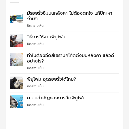
มีรอยรั่วซึมบนหลังคา ไม่ต้องตกใจ แก้ปัญหา
ง่ายๆ
บน
ปิดความเห็น
มี
รอย
วิธีการใช้งานพียูโฟม
รั่ว
บน
ปิดความเห็น
ซึม
วิธี
บน
การ
ทำไมต้องฉีดสีเซรามิคโค้ดติ้งบนหลังคา แล้วดี
หลังคา
ใช้
ไม่
อย่างไร?
งาน
ต้อง
บน
ปิดความเห็น
พี
ตกใจ
ทำไม
ยู
แก้
ต้อง
โฟม
พียูโฟม อุดรอยรั่วได้ไหม?
ปัญหา
ฉีด
ง่ายๆ
บน
ปิดความเห็น
สี
พี
เซรามิค
ยู
ความสำคัญของการฉีดพียูโฟม
โค้ด
โฟม
ติ้ง
บน
ปิดความเห็น
อุด
บน
ความ
รอย
หลังคา
สำคัญ
รั่ว
แล้ว
ของ
ได้
ดี
การ
ไหม?
อย่างไร?