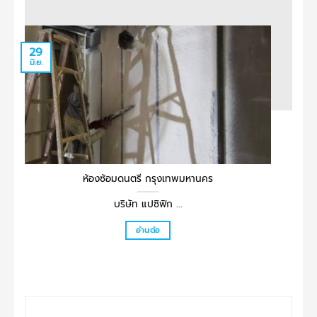
29
29
มิ.ย.
มิ.ย.
ห้องซ้อมดนตรี กรุงเทพมหานคร
บริษัท แปซิฟิก ...
อ่านต่อ