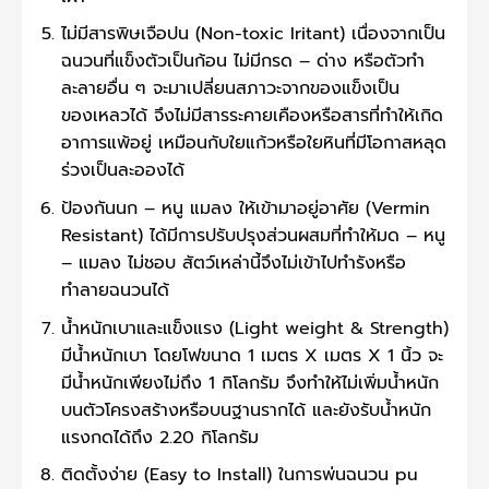
ไม่มีสารพิษเจือปน (Non-toxic Iritant) เนื่องจากเป็น
ฉนวนที่แข็งตัวเป็นก้อน ไม่มีกรด – ด่าง หรือตัวทำ
ละลายอื่น ๆ จะมาเปลี่ยนสภาวะจากของแข็งเป็น
ของเหลวได้ จึงไม่มีสารระคายเคืองหรือสารที่ทำให้เกิด
อาการแพ้อยู่ เหมือนกับใยแก้วหรือใยหินที่มีโอกาสหลุด
ร่วงเป็นละอองได้
ป้องกันนก – หนู แมลง ให้เข้ามาอยู่อาศัย (Vermin
Resistant) ได้มีการปรับปรุงส่วนผสมที่ทำให้มด – หนู
– แมลง ไม่ชอบ สัตว์เหล่านี้จึงไม่เข้าไปทำรังหรือ
ทำลายฉนวนได้
น้ำหนักเบาและแข็งแรง (Light weight & Strength)
มีน้ำหนักเบา โดยโฟขนาด 1 เมตร X เมตร X 1 นิ้ว จะ
มีน้ำหนักเพียงไม่ถึง 1 กิโลกรัม จึงทำให้ไม่เพิ่มน้ำหนัก
บนตัวโครงสร้างหรือบนฐานรากได้ และยังรับน้ำหนัก
แรงกดได้ถึง 2.20 กิโลกรัม
ติดตั้งง่าย (Easy to Install) ในการพ่นฉนวน pu