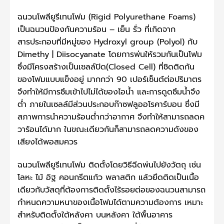
ฉนวนโพลียูรีเทนโฟม (Rigid Polyurethane Foams)
เป็นฉนวนป้องกันความร้อน – เย็น รั่ว ที่เกิดจาก
สารประกอบที่มีหมู่ของ Hydroxyl group (Polyol) กับ
Dimethy | Diisocyanate โดยการพ่นให้รวมกันเป็นโฟม
ซึ่งมีโครงสร้างเป็นเซลล์ปิด(Closed Cell) ที่ชิดติดกัน
ของโฟมแบบแข็งอยู่ มากกว่า 90 เปอร์เซ็นต์ต่อปริมาตร
จึงทำให้มีการซึมเข้าไปไม่ได้ของไอน้ำ และการดูดซึมน้ำจึง
ต่ำ ภายในเซลล์มีส่วนประกอบก๊าซฟลูออโรคาร์บอน ซึ่งมี
สภาพการนำความร้อนต่ำกว่าอากาศ จึงทำให้สามารถลดค
วาร้อนได้มาก ในขณะเดียวกันก็สามารถลดความดังของ
เสียงได้พอสมควร
ฉนวนโพลียูรีเทนโฟม ติดตั้งโดยวิธีฉีดพ่นไปยังวัตถุ เช่น
โลหะ ไม้ อิฐ คอนกรีตแก้ว พลาสติก แล้วยึดติดเป็นเนื้อ
เดียวกับวัสดุที่ต้องการติดตั้งไร้รอยต่อของฉนวนสามารถ
กำหนดความหนาของเนื้อโฟมได้ตามความต้องการ เหมาะ
สำหรับติดตั้งใต้หลังคา บนหลังคา ใต้พื้นอาคาร