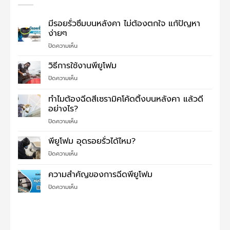
มีรอยรั่วซึมบนหลังคา ไม่ต้องตกใจ แก้ปัญหา
ง่ายๆ
บน
ปิดความเห็น
มี
รอย
วิธีการใช้งานพียูโฟม
รั่ว
บน
ปิดความเห็น
ซึม
วิธี
บน
การ
ทำไมต้องฉีดสีเซรามิคโค้ดติ้งบนหลังคา แล้วดี
หลังคา
ใช้
ไม่
อย่างไร?
งาน
ต้อง
บน
ปิดความเห็น
พี
ตกใจ
ทำไม
ยู
แก้
ต้อง
โฟม
พียูโฟม อุดรอยรั่วได้ไหม?
ปัญหา
ฉีด
ง่ายๆ
บน
ปิดความเห็น
สี
พี
เซรามิค
ยู
ความสำคัญของการฉีดพียูโฟม
โค้ด
โฟม
ติ้ง
บน
ปิดความเห็น
อุด
บน
ความ
รอย
หลังคา
สำคัญ
รั่ว
แล้ว
ของ
ได้
ดี
การ
ไหม?
อย่างไร?