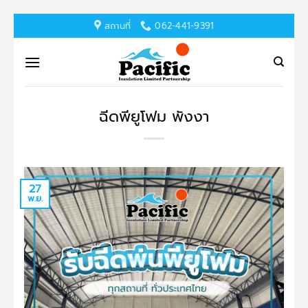
ข้าม
สถานที่
062-441-9391
ไป
ยัง
เนื้อหา
ฉีดพียูโฟม พังงา
27
พ.ย.