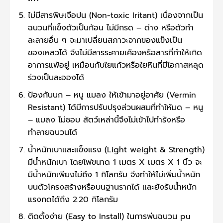
ไม่มีสารพิษเจือปน (Non-toxic Iritant) เนื่องจากเป็น
ฉนวนที่แข็งตัวเป็นก้อน ไม่มีกรด – ด่าง หรือตัวทำ
ละลายอื่น ๆ จะมาเปลี่ยนสภาวะจากของแข็งเป็น
ของเหลวได้ จึงไม่มีสารระคายเคืองหรือสารที่ทำให้เกิด
อาการแพ้อยู่ เหมือนกับใยแก้วหรือใยหินที่มีโอกาสหลุด
ร่วงเป็นละอองได้
ป้องกันนก – หนู แมลง ให้เข้ามาอยู่อาศัย (Vermin
Resistant) ได้มีการปรับปรุงส่วนผสมที่ทำให้มด – หนู
– แมลง ไม่ชอบ สัตว์เหล่านี้จึงไม่เข้าไปทำรังหรือ
ทำลายฉนวนได้
น้ำหนักเบาและแข็งแรง (Light weight & Strength)
มีน้ำหนักเบา โดยโฟขนาด 1 เมตร X เมตร X 1 นิ้ว จะ
มีน้ำหนักเพียงไม่ถึง 1 กิโลกรัม จึงทำให้ไม่เพิ่มน้ำหนัก
บนตัวโครงสร้างหรือบนฐานรากได้ และยังรับน้ำหนัก
แรงกดได้ถึง 2.20 กิโลกรัม
ติดตั้งง่าย (Easy to Install) ในการพ่นฉนวน pu