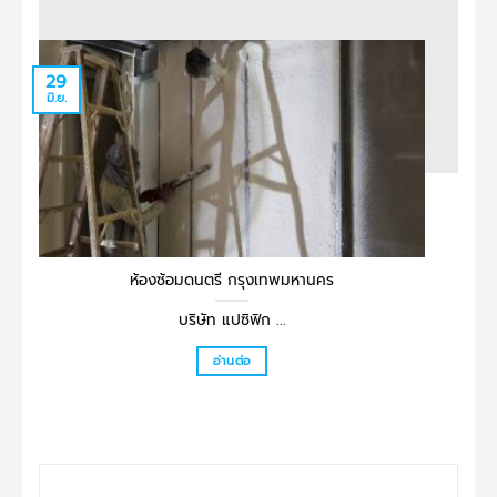
29
29
มิ.ย.
มิ.ย.
ห้องซ้อมดนตรี กรุงเทพมหานคร
บริษัท แปซิฟิก ...
อ่านต่อ