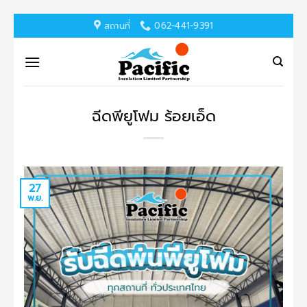
ข้าม
สถานที่
062-441-9391
ไป
ยัง
เนื้อหา
ฉีดพียูโฟม ร้อยเอ็ด
27
พ.ย.