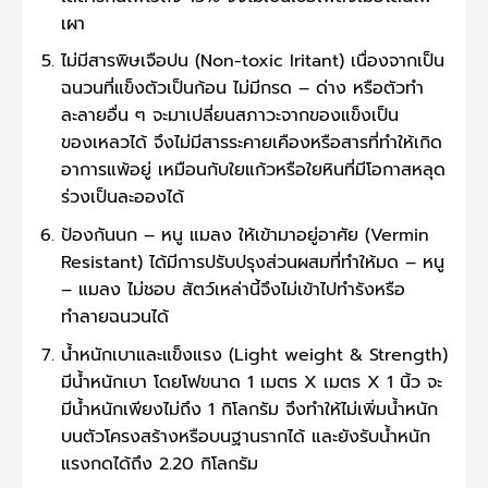
เผา
ไม่มีสารพิษเจือปน (Non-toxic Iritant) เนื่องจากเป็น
ฉนวนที่แข็งตัวเป็นก้อน ไม่มีกรด – ด่าง หรือตัวทำ
ละลายอื่น ๆ จะมาเปลี่ยนสภาวะจากของแข็งเป็น
ของเหลวได้ จึงไม่มีสารระคายเคืองหรือสารที่ทำให้เกิด
อาการแพ้อยู่ เหมือนกับใยแก้วหรือใยหินที่มีโอกาสหลุด
ร่วงเป็นละอองได้
ป้องกันนก – หนู แมลง ให้เข้ามาอยู่อาศัย (Vermin
Resistant) ได้มีการปรับปรุงส่วนผสมที่ทำให้มด – หนู
– แมลง ไม่ชอบ สัตว์เหล่านี้จึงไม่เข้าไปทำรังหรือ
ทำลายฉนวนได้
น้ำหนักเบาและแข็งแรง (Light weight & Strength)
มีน้ำหนักเบา โดยโฟขนาด 1 เมตร X เมตร X 1 นิ้ว จะ
มีน้ำหนักเพียงไม่ถึง 1 กิโลกรัม จึงทำให้ไม่เพิ่มน้ำหนัก
บนตัวโครงสร้างหรือบนฐานรากได้ และยังรับน้ำหนัก
แรงกดได้ถึง 2.20 กิโลกรัม