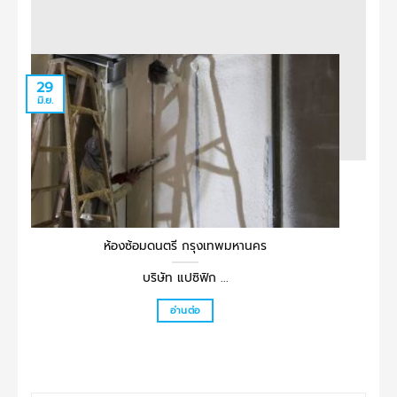
29
29
มิ.ย.
มิ.ย.
ห้องซ้อมดนตรี กรุงเทพมหานคร
บริษัท แปซิฟิก ...
อ่านต่อ