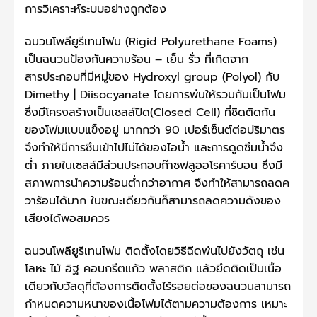
การวิเคราะห์ระบบอย่างถูกต้อง
ฉนวนโพลียูรีเทนโฟม (Rigid Polyurethane Foams)
เป็นฉนวนป้องกันความร้อน – เย็น รั่ว ที่เกิดจาก
สารประกอบที่มีหมู่ของ Hydroxyl group (Polyol) กับ
Dimethy | Diisocyanate โดยการพ่นให้รวมกันเป็นโฟม
ซึ่งมีโครงสร้างเป็นเซลล์ปิด(Closed Cell) ที่ชิดติดกัน
ของโฟมแบบแข็งอยู่ มากกว่า 90 เปอร์เซ็นต์ต่อปริมาตร
จึงทำให้มีการซึมเข้าไปไม่ได้ของไอน้ำ และการดูดซึมน้ำจึง
ต่ำ ภายในเซลล์มีส่วนประกอบก๊าซฟลูออโรคาร์บอน ซึ่งมี
สภาพการนำความร้อนต่ำกว่าอากาศ จึงทำให้สามารถลดค
วาร้อนได้มาก ในขณะเดียวกันก็สามารถลดความดังของ
เสียงได้พอสมควร
ฉนวนโพลียูรีเทนโฟม ติดตั้งโดยวิธีฉีดพ่นไปยังวัตถุ เช่น
โลหะ ไม้ อิฐ คอนกรีตแก้ว พลาสติก แล้วยึดติดเป็นเนื้อ
เดียวกับวัสดุที่ต้องการติดตั้งไร้รอยต่อของฉนวนสามารถ
กำหนดความหนาของเนื้อโฟมได้ตามความต้องการ เหมาะ