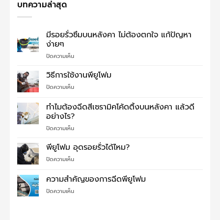
บทความล่าสุด
มีรอยรั่วซึมบนหลังคา ไม่ต้องตกใจ แก้ปัญหา
ง่ายๆ
บน
ปิดความเห็น
มี
รอย
วิธีการใช้งานพียูโฟม
รั่ว
บน
ปิดความเห็น
ซึม
วิธี
บน
การ
ทำไมต้องฉีดสีเซรามิคโค้ดติ้งบนหลังคา แล้วดี
หลังคา
ใช้
ไม่
อย่างไร?
งาน
ต้อง
บน
ปิดความเห็น
พี
ตกใจ
ทำไม
ยู
แก้
ต้อง
โฟม
พียูโฟม อุดรอยรั่วได้ไหม?
ปัญหา
ฉีด
ง่ายๆ
บน
ปิดความเห็น
สี
พี
เซรามิค
ยู
ความสำคัญของการฉีดพียูโฟม
โค้ด
โฟม
ติ้ง
บน
ปิดความเห็น
อุด
บน
ความ
รอย
หลังคา
สำคัญ
รั่ว
แล้ว
ของ
ได้
ดี