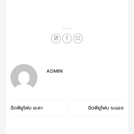
ADMIN
ฉีดพียูโฟม ยะลา
ฉีดพียูโฟม ระนอง