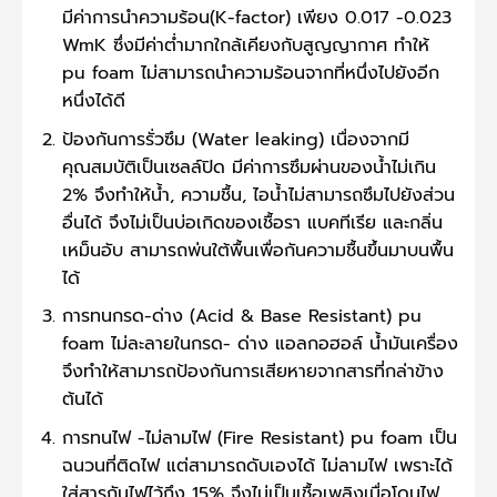
มีค่าการนำความร้อน(K-factor) เพียง 0.017 -0.023
WmK ซึ่งมีค่าต่ำมากใกล้เคียงกับสูญญากาศ ทำให้
pu foam ไม่สามารถนำความร้อนจากที่หนึ่งไปยังอีก
หนึ่งได้ดี
ป้องกันการรั่วซึม (Water leaking) เนื่องจากมี
คุณสมบัติเป็นเซลล์ปิด มีค่าการซึมผ่านของน้ำไม่เกิน
2% จึงทำให้น้ำ, ความชื้น, ไอน้ำไม่สามารถซึมไปยังส่วน
อื่นได้ จึงไม่เป็นบ่อเกิดของเชื้อรา แบคทีเรีย และกลิ่น
เหม็นอับ สามารถพ่นใต้พื้นเพื่อกันความชื้นขึ้นมาบนพื้น
ได้
การทนกรด-ด่าง (Acid & Base Resistant) pu
foam ไม่ละลายในกรด- ด่าง แอลกอฮอล์ น้ำมันเครื่อง
จึงทำให้สามารถป้องกันการเสียหายจากสารที่กล่าข้าง
ต้นได้
การทนไฟ -ไม่ลามไฟ (Fire Resistant) pu foam เป็น
ฉนวนที่ติดไฟ แต่สามารถดับเองได้ ไม่ลามไฟ เพราะได้
ใส่สารกันไฟไว้ถึง 15% จึงไม่เป็นเชื้อเพลิงเมื่อโดนไฟ