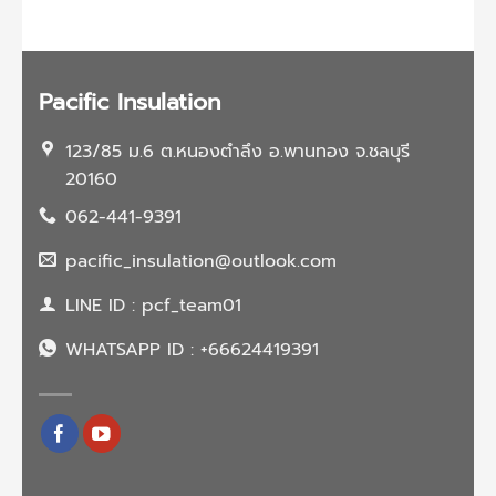
การ
ไหม?
อย่างไร?
ฉีด
พี
ยู
โฟม
Pacific Insulation
123/85 ม.6 ต.หนองตำลึง อ.พานทอง จ.ชลบุรี
20160
062-441-9391
pacific_insulation@outlook.com
LINE ID : pcf_team01
WHATSAPP ID : +66624419391