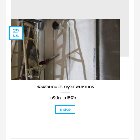
29
29
มิ.ย.
มิ.ย.
ห้องซ้อมดนตรี กรุงเทพมหานคร
บริษัท แปซิฟิก ...
อ่านต่อ