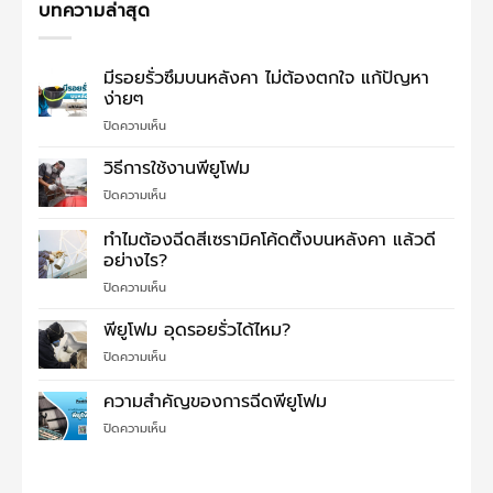
บทความล่าสุด
มีรอยรั่วซึมบนหลังคา ไม่ต้องตกใจ แก้ปัญหา
ง่ายๆ
บน
ปิดความเห็น
มี
รอย
วิธีการใช้งานพียูโฟม
รั่ว
บน
ปิดความเห็น
ซึม
วิธี
บน
การ
ทำไมต้องฉีดสีเซรามิคโค้ดติ้งบนหลังคา แล้วดี
หลังคา
ใช้
ไม่
อย่างไร?
งาน
ต้อง
บน
ปิดความเห็น
พี
ตกใจ
ทำไม
ยู
แก้
ต้อง
โฟม
พียูโฟม อุดรอยรั่วได้ไหม?
ปัญหา
ฉีด
ง่ายๆ
บน
ปิดความเห็น
สี
พี
เซรามิค
ยู
ความสำคัญของการฉีดพียูโฟม
โค้ด
โฟม
ติ้ง
บน
ปิดความเห็น
อุด
บน
ความ
รอย
หลังคา
สำคัญ
รั่ว
แล้ว
ของ
ได้
ดี