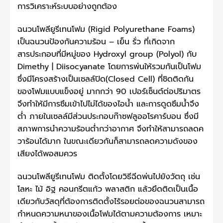
การวิเคราะห์ระบบอย่างถูกต้อง
ฉนวนโพลียูรีเทนโฟม (Rigid Polyurethane Foams)
เป็นฉนวนป้องกันความร้อน – เย็น รั่ว ที่เกิดจาก
สารประกอบที่มีหมู่ของ Hydroxyl group (Polyol) กับ
Dimethy | Diisocyanate โดยการพ่นให้รวมกันเป็นโฟม
ซึ่งมีโครงสร้างเป็นเซลล์ปิด(Closed Cell) ที่ชิดติดกัน
ของโฟมแบบแข็งอยู่ มากกว่า 90 เปอร์เซ็นต์ต่อปริมาตร
จึงทำให้มีการซึมเข้าไปไม่ได้ของไอน้ำ และการดูดซึมน้ำจึง
ต่ำ ภายในเซลล์มีส่วนประกอบก๊าซฟลูออโรคาร์บอน ซึ่งมี
สภาพการนำความร้อนต่ำกว่าอากาศ จึงทำให้สามารถลดค
วาร้อนได้มาก ในขณะเดียวกันก็สามารถลดความดังของ
เสียงได้พอสมควร
ฉนวนโพลียูรีเทนโฟม ติดตั้งโดยวิธีฉีดพ่นไปยังวัตถุ เช่น
โลหะ ไม้ อิฐ คอนกรีตแก้ว พลาสติก แล้วยึดติดเป็นเนื้อ
เดียวกับวัสดุที่ต้องการติดตั้งไร้รอยต่อของฉนวนสามารถ
กำหนดความหนาของเนื้อโฟมได้ตามความต้องการ เหมาะ