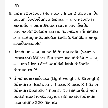
เผา
ไม่มีสารพิษเจือปน (Non-toxic Iritant) เนื่องจากเป็น
ฉนวนที่แข็งตัวเป็นก้อน ไม่มีกรด – ด่าง หรือตัวทำ
ละลายอื่น ๆ จะมาเปลี่ยนสภาวะจากของแข็งเป็น
ของเหลวได้ จึงไม่มีสารระคายเคืองหรือสารที่ทำให้เกิด
อาการแพ้อยู่ เหมือนกับใยแก้วหรือใยหินที่มีโอกาสหลุด
ร่วงเป็นละอองได้
ป้องกันนก – หนู แมลง ให้เข้ามาอยู่อาศัย (Vermin
Resistant) ได้มีการปรับปรุงส่วนผสมที่ทำให้มด – หนู
– แมลง ไม่ชอบ สัตว์เหล่านี้จึงไม่เข้าไปทำรังหรือ
ทำลายฉนวนได้
น้ำหนักเบาและแข็งแรง (Light weight & Strength)
มีน้ำหนักเบา โดยโฟขนาด 1 เมตร X เมตร X 1 นิ้ว จะ
มีน้ำหนักเพียงไม่ถึง 1 กิโลกรัม จึงทำให้ไม่เพิ่มน้ำหนัก
บนตัวโครงสร้างหรือบนฐานรากได้ และยังรับน้ำหนัก
แรงกดได้ถึง 2.20 กิโลกรัม