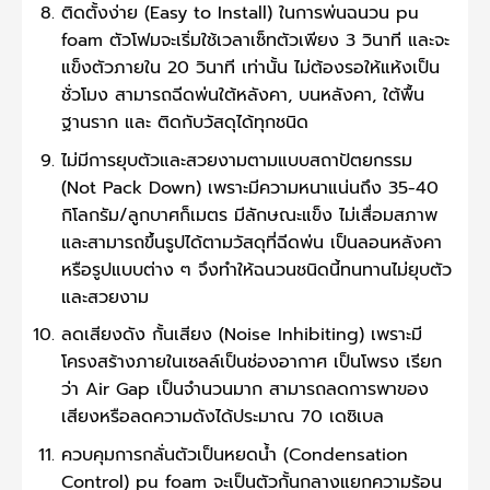
ติดตั้งง่าย (Easy to Install) ในการพ่นฉนวน pu
foam ตัวโฟมจะเริ่มใช้เวลาเซ็ทตัวเพียง 3 วินาที และจะ
แข็งตัวภายใน 20 วินาที เท่านั้น ไม่ต้องรอให้แห้งเป็น
ชั่วโมง สามารถฉีดพ่นใต้หลังคา, บนหลังคา, ใต้พื้น
ฐานราก และ ติดกับวัสดุได้ทุกชนิด
ไม่มีการยุบตัวและสวยงามตามแบบสถาปัตยกรรม
(Not Pack Down) เพราะมีความหนาแน่นถึง 35-40
กิโลกรัม/ลูกบาศก็เมตร มีลักษณะแข็ง ไม่เสื่อมสภาพ
และสามารถขึ้นรูปได้ตามวัสดุที่ฉีดพ่น เป็นลอนหลังคา
หรือรูปแบบต่าง ๆ จึงทำให้ฉนวนชนิดนี้ทนทานไม่ยุบตัว
และสวยงาม
ลดเสียงดัง กั้นเสียง (Noise Inhibiting) เพราะมี
โครงสร้างภายในเซลล์เป็นช่องอากาศ เป็นโพรง เรียก
ว่า Air Gap เป็นจำนวนมาก สามารถลดการพาของ
เสียงหรือลดความดังได้ประมาณ 70 เดซิเบล
ควบคุมการกลั่นตัวเป็นหยดน้ำ (Condensation
Control) pu foam จะเป็นตัวกั้นกลางแยกความร้อน