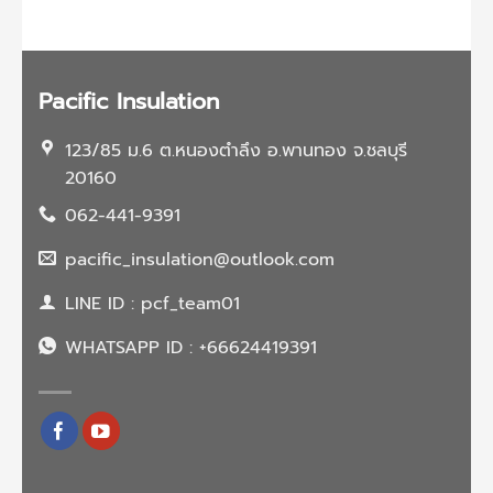
การ
ไหม?
อย่างไร?
ฉีด
พี
ยู
โฟม
Pacific Insulation
123/85 ม.6 ต.หนองตำลึง อ.พานทอง จ.ชลบุรี
20160
062-441-9391
pacific_insulation@outlook.com
LINE ID : pcf_team01
WHATSAPP ID : +66624419391