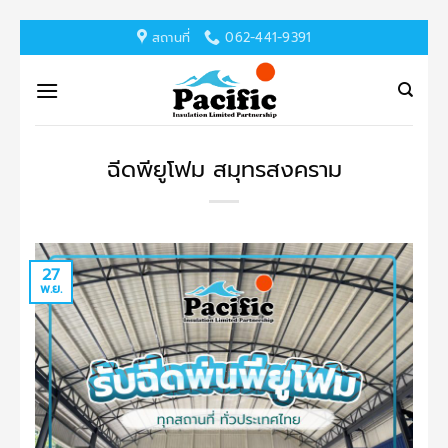
ข้าม
สถานที่
062-441-9391
ไป
ยัง
เนื้อหา
ฉีดพียูโฟม สมุทรสงคราม
27
พ.ย.