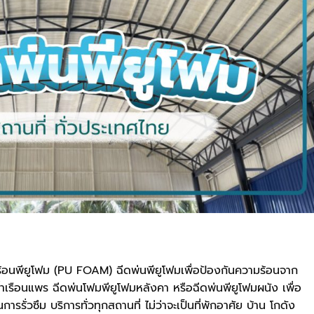
ร้อนพียูโฟม (PU FOAM) ฉีดพ่นพียูโฟมเพื่อป้องกันความร้อนจาก
้ำเรือนแพร ฉีดพ่นโฟมพียูโฟมหลังคา หรือฉีดพ่นพียูโฟมผนัง เพื่อ
รั่วซึม บริการทั่วทุกสถานที่ ไม่ว่าจะเป็นที่พักอาศัย บ้าน โกดัง