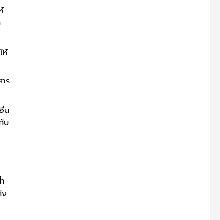
ห้
ถ
ให้
สาร
ื่น
กับ
้ำ
ึง