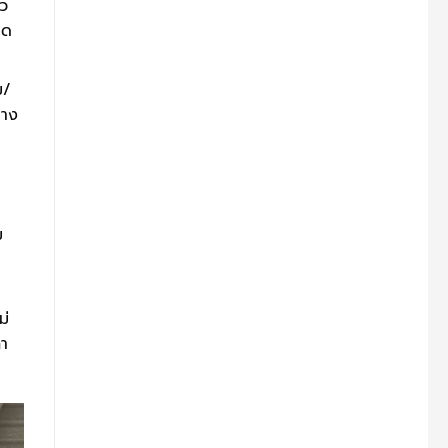
ัว
ิด
ม/
่าง
ม
ม่
่า