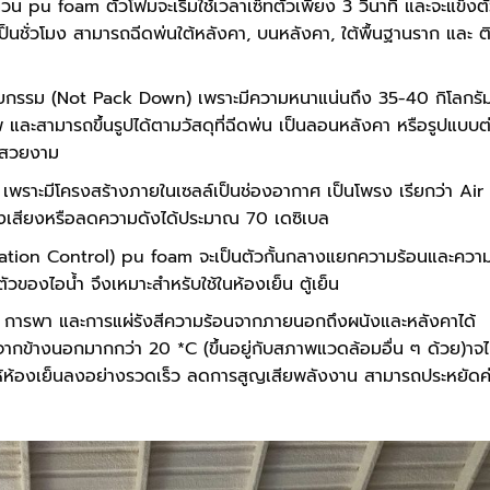
นวน pu foam ตัวโฟมจะเริ่มใช้เวลาเซ็ทตัวเพียง 3 วินาที และจะแข็งต
งเป็นชั่วโมง สามารถฉีดพ่นใต้หลังคา, บนหลังคา, ใต้พื้นฐานราก และ ต
ยกรรม (Not Pack Down) เพราะมีความหนาแน่นถึง 35-40 กิโลกรั
 และสามารถขึ้นรูปได้ตามวัสดุที่ฉีดพ่น เป็นลอนหลังคา หรือรูปแบบต
ละสวยงาม
 เพราะมีโครงสร้างภายในเซลล์เป็นช่องอากาศ เป็นโพรง เรียกว่า Air
สียงหรือลดความดังได้ประมาณ 70 เดซิเบล
ation Control) pu foam จะเป็นตัวกั้นกลางแยกความร้อนและควา
ตัวของไอน้ำ จึงเหมาะสำหรับใช้ในห้องเย็น ตู้เย็น
 การพา และการแผ่รังสีความร้อนจากภายนอกถึงผนังและหลังคาได้
กข้างนอกมากกว่า 20 *C (ขึ้นอยู่กับสภาพแวดล้อมอื่น ๆ ด้วย)าจไ
ทำให้ห้องเย็นลงอย่างรวดเร็ว ลดการสูญเสียพลังงาน สามารถประหยัดค