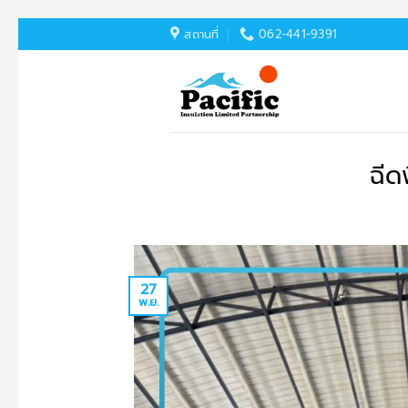
ข้าม
สถานที่
062-441-9391
ไป
ยัง
เนื้อหา
ฉีด
27
พ.ย.