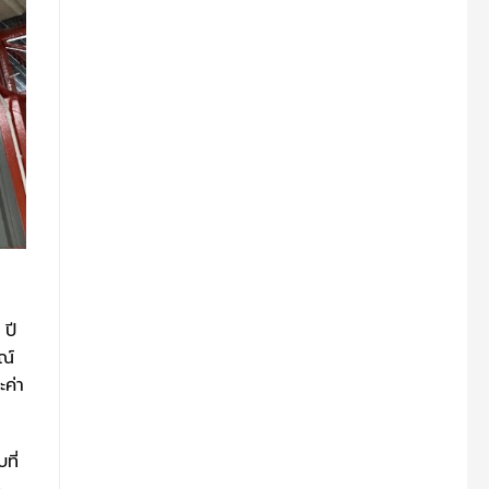
 ปี
ณ์
ะค่า
ที่