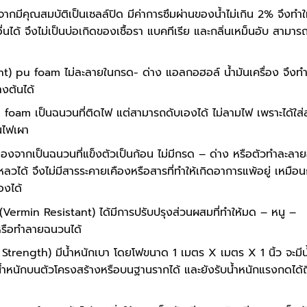
จากมีคุณสมบัติเป็นเซลล์ปิด มีค่าการซึมผ่านของน้ำไม่เกิน 2% จึงทำใ
ื่นได้ จึงไม่เป็นบ่อเกิดของเชื้อรา แบคทีเรีย และกลิ่นเหม็นอับ สามาร
) pu foam ไม่ละลายในกรด- ด่าง แอลกอฮอล์ น้ำมันเครื่อง จึงทำ
งต้นได้
foam เป็นฉนวนที่ติดไฟ แต่สามารถดับเองได้ ไม่ลามไฟ เพราะได้ใส่
ดนไฟเผา
ื่องจากเป็นฉนวนที่แข็งตัวเป็นก้อน ไม่มีกรด – ด่าง หรือตัวทำละลายอ
ได้ จึงไม่มีสารระคายเคืองหรือสารที่ทำให้เกิดอาการแพ้อยู่ เหมือน
องได้
 (Vermin Resistant) ได้มีการปรับปรุงส่วนผสมที่ทำให้มด – หนู –
ังหรือทำลายฉนวนได้
Strength) มีน้ำหนักเบา โดยโฟขนาด 1 เมตร X เมตร X 1 นิ้ว จะมีน
ิ่มน้ำหนักบนตัวโครงสร้างหรือบนฐานรากได้ และยังรับน้ำหนักแรงกดได้ถ