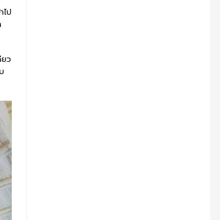
ง
้าไป
ำ
ดียว
ับ