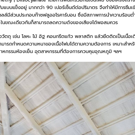
methy | Diisocyanate โดยการพ่นให้รวมกันเป็นโฟม ซึ่งมีโครงสร้า
มแบบแข็งอยู่ มากกว่า 90 เปอร์เซ็นต์ต่อปริมาตร จึงทำให้มีการซึมเข
นเซลล์มีส่วนประกอบก๊าซฟลูออโรคาร์บอน ซึ่งมีสภาพการนำความร้อนต่
ก ในขณะเดียวกันก็สามารถลดความดังของเสียงได้พอสมควร
งวัตถุ เช่น โลหะ ไม้ อิฐ คอนกรีตแก้ว พลาสติก แล้วยึดติดเป็นเนื้อเ
วนสามารถกำหนดความหนาของเนื้อโฟมได้ตามความต้องการ เหมาะสำหร
ตสาหกรรมห้องเย็น อุตสาหกรรมที่ต้องการควบคุมอุณหภูมิ ฯลฯ