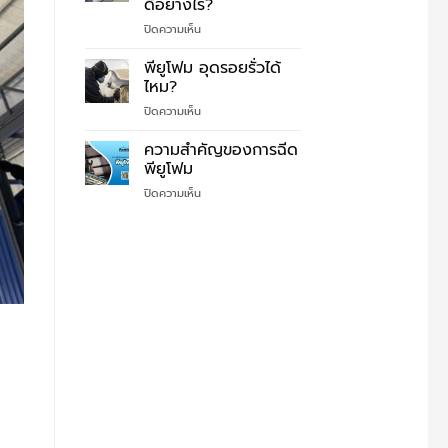
ดีอย่างไร?
พี
ตกใจ
ยู
บน
ปิดความเห็น
แก้
โฟม
ทำไม
ปัญหา
ต้อง
พียูโฟม อุดรอยรั่วได้
ง่ายๆ
ฉีด
ไหม?
สี
บน
ปิดความเห็น
เซรามิค
พี
โค้ด
ยู
ความสำคัญของการฉีด
ติ้ง
โฟม
บน
พียูโฟม
อุด
หลังคา
บน
ปิดความเห็น
รอย
แล้ว
ความ
รั่ว
ดี
สำคัญ
ได้
อย่างไร?
ของ
ไหม?
การ
ฉีด
พี
ยู
โฟม