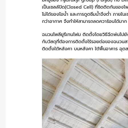
มีหมู่ของ Hydroxyl group (Polyol) กับ Di
เป็นเซลล์ปิด(Closed Cell) ที่ชิดติดกันของโฟ
ไม่ได้ของไอน้ำ และการดูดซึมน้ำจึงต่ำ ภายใ
กว่าอากาศ จึงทำให้สามารถลดควาร้อนได้มา
ฉนวนโพลียูรีเทนโฟม ติดตั้งโดยวิธีฉีดพ่นไปยั
กับวัสดุที่ต้องการติดตั้งไร้รอยต่อของฉน
ติดตั้งใต้หลังคา บนหลังคา ใต้พื้นอาคาร อุ