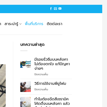
า
สาระน่ารู้
พื้นที่บริการ
ติดต่อเรา
บทความล่าสุด
มีรอยรั่วซึมบนหลังคา
ไม่ต้องตกใจ แก้ปัญหา
ง่ายๆ
บน
ปิดความเห็น
มี
รอย
วิธีการใช้งานพียูโฟม
รั่ว
บน
ปิดความเห็น
ซึม
วิธี
บน
การ
ทำไมต้องฉีดสีเซรามิค
หลังคา
ใช้
ไม่
โค้ดติ้งบนหลังคา แล้ว
งาน
ต้อง