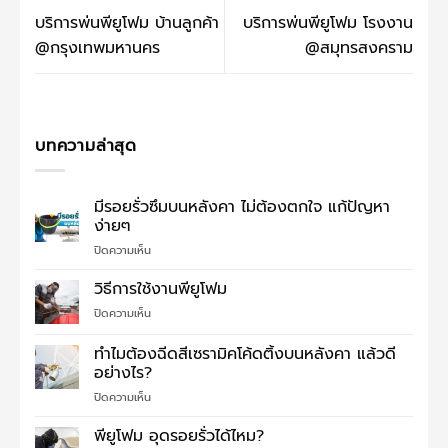
บริการพ่นพียูโฟม บ้านลูกค้า
บริการพ่นพียูโฟม โรงงาน
@กรุงเทพมหานคร
@สมุทรสงคราม
บทความล่าสุด
มีรอยรั่วซึมบนหลังคา ไม่ต้องตกใจ แก้ปัญหา
ง่ายๆ
บน
ปิดความเห็น
มี
รอย
วิธีการใช้งานพียูโฟม
รั่ว
บน
ปิดความเห็น
ซึม
วิธี
บน
การ
ทำไมต้องฉีดสีเซรามิคโค้ดติ้งบนหลังคา แล้วดี
หลังคา
ใช้
ไม่
อย่างไร?
งาน
ต้อง
บน
ปิดความเห็น
พี
ตกใจ
ทำไม
ยู
แก้
ต้อง
โฟม
พียูโฟม อุดรอยรั่วได้ไหม?
ปัญหา
ฉีด