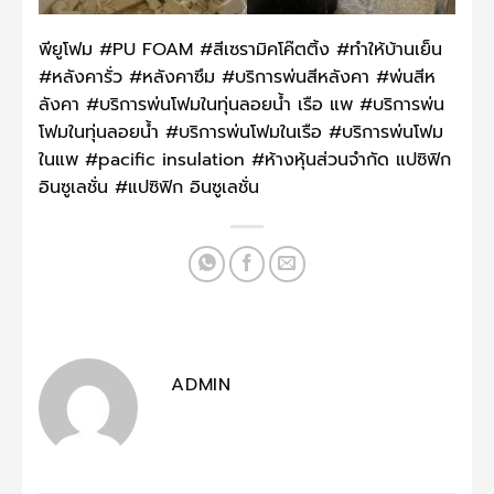
พียูโฟม #PU FOAM #สีเซรามิคโค๊ตติ้ง #ทำให้บ้านเย็น
#หลังคารั่ว #หลังคาซึม #บริการพ่นสีหลังคา #พ่นสีห
ลังคา #บริการพ่นโฟมในทุ่นลอยน้ำ เรือ แพ #บริการพ่น
โฟมในทุ่นลอยน้ำ #บริการพ่นโฟมในเรือ #บริการพ่นโฟม
ในแพ #pacific insulation #ห้างหุ้นส่วนจำกัด แปซิฟิก
อินซูเลชั่น #แปซิฟิก อินซูเลชั่น
ADMIN