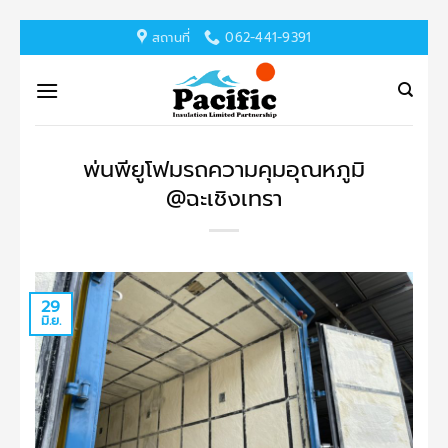
ข้าม
สถานที่
062-441-9391
ไป
ยัง
เนื้อหา
พ่นพียูโฟมรถความคุมอุณหภูมิ
@ฉะเชิงเทรา
29
มิ.ย.