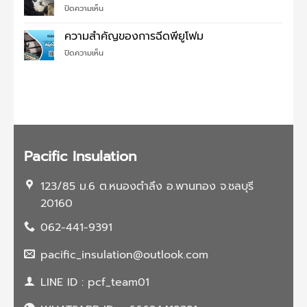
ง่ายๆ
บน
ปิดความเห็น
สี
พี
เซรามิค
ยู
ความสำคัญของการฉีดพียูโฟม
โค้ด
โฟม
ติ้ง
บน
ปิดความเห็น
อุด
บน
ความ
รอย
หลังคา
สำคัญ
รั่ว
แล้ว
ของ
ได้
ดี
การ
ไหม?
อย่างไร?
ฉีด
พี
ยู
โฟม
Pacific Insulation
123/85 ม.6 ต.หนองตำลึง อ.พานทอง จ.ชลบุรี
20160
062-441-9391
pacific_insulation@outlook.com
LINE ID : pcf_team01