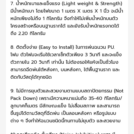
7. น้ำหนักเบาและแข็งแรง (Light weight & Strength)
มีน้ำหนักเบา โดยโฟขนาด 1 เมตร X เมตร X 1 นิ้ว จะมีน้ำ
หนักเพียงไม่ถึง 1 กิโลกรัม จึงทำให้ไม่เพิ่มน้ำหนักบนตัว
โครงสร้างหรือบนฐานรากได้ และยังรับน้ำหนักแรงกดได้
ถึง 2.20 กิโลกรัม
8. ติดตั้งง่าย (Easy to Install) ในการพ่นฉนวน PU.
โฟม ตัวโฟมจะเริ่มใช้เวลาเซ็ทตัวเพียง 3 วินาที และจะแข็ง
ตัวภายใน 20 วินาที เท่านั้น ไม่ต้องรอให้แห้งเป็นชั่วโมง
สามารถฉีดพ่นใต้หลังคา, บนหลังคา, ใต้พื้นฐานราก และ
ติดกับวัสดุได้ทุกชนิด
9. ไม่มีการยุบตัวและสวยงามตามแบบสถาปัตยกรรม (Not
Pack Down) เพราะมีความหนาแน่นถึง 35-40 กิโลกรัม/
ลูกบาศก็เมตร มีลักษณะแข็ง ไม่เสื่อมสภาพ และสามารถ
ขึ้นรูปได้ตามวัสดุที่ฉีดพ่น เป็นลอนหลังคา หรือรูปแบบ
ต่าง ๆ จึงทำให้ฉนวนชนิดนี้ทนทานไม่ยุบตัว และสวยงาม