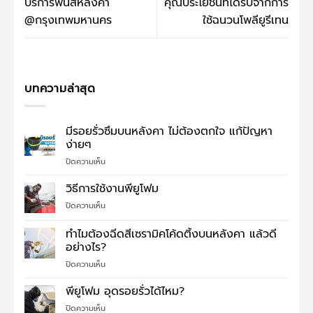
บริการพ่นสีหลังคา
คุณประโยชน์ที่ได้รับจากการ
@กรุงเทพมหานคร
ใช้ฉนวนโพลียูรีเทน
บทความล่าสุด
มีรอยรั่วซึมบนหลังคา ไม่ต้องตกใจ แก้ปัญหา
ง่ายๆ
บน
ปิดความเห็น
มี
รอย
วิธีการใช้งานพียูโฟม
รั่ว
บน
ปิดความเห็น
ซึม
วิธี
บน
การ
ทำไมต้องฉีดสีเซรามิคโค้ดติ้งบนหลังคา แล้วดี
หลังคา
ใช้
ไม่
อย่างไร?
งาน
ต้อง
บน
ปิดความเห็น
พี
ตกใจ
ทำไม
ยู
แก้
ต้อง
โฟม
พียูโฟม อุดรอยรั่วได้ไหม?
ปัญหา
ฉีด
ง่ายๆ
บน
ปิดความเห็น
สี