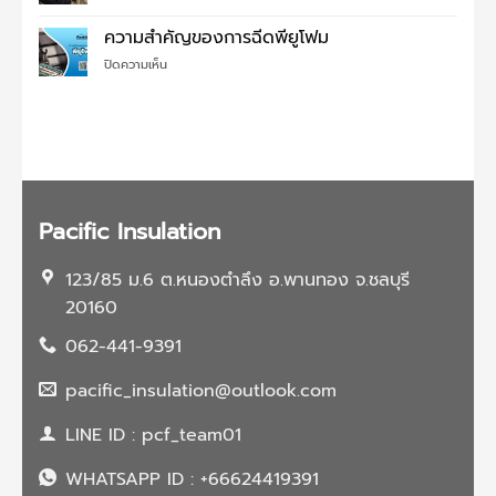
พี
เซรามิค
ยู
ความสำคัญของการฉีดพียูโฟม
โค้ด
โฟม
ติ้ง
บน
ปิดความเห็น
อุด
บน
ความ
รอย
หลังคา
สำคัญ
รั่ว
แล้ว
ของ
ได้
ดี
การ
ไหม?
อย่างไร?
ฉีด
พี
ยู
โฟม
Pacific Insulation
123/85 ม.6 ต.หนองตำลึง อ.พานทอง จ.ชลบุรี
20160
062-441-9391
pacific_insulation@outlook.com
LINE ID : pcf_team01
WHATSAPP ID : +66624419391