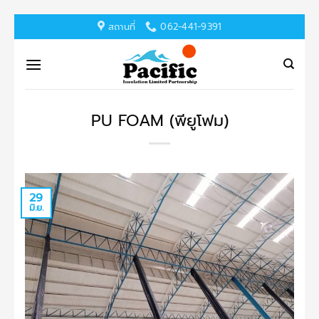
ข้าม
สถานที่
062-441-9391
ไป
ยัง
เนื้อหา
PU FOAM (พียูโฟม)
29
มิ.ย.