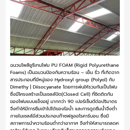
ฉนวนโพลียูรีเทนโฟม PU FOAM (Rigid Polyurethane
Foams) เป็นฉนวนป้องกันความร้อน – เย็น รั่ว ที่เกิดจาก
สารประกอบที่มีหมู่ของ Hydroxyl group (Polyol) กับ
Dimethy | Diisocyanate โดยการพ่นให้รวมกันเป็นโฟม
ซึ่งมีโครงสร้างเป็นเซลล์ปิด(Closed Cell) ที่ชิดติดกัน
ของโฟมแบบแข็งอยู่ มากกว่า 90 เปอร์เซ็นต์ต่อปริมาตร
จึงทำให้มีการซึมเข้าไปได้ของไอน้ำ และการดูดซึมน้ำจึงต่ำ
ภายในเซลล์มีส่วนประกอบก๊าซฟลูออโรคาร์บอน ซึ่งมี
สภาพการนำความร้อนต่ำกว่าอากาศ จึงทำให้สามารถลดค